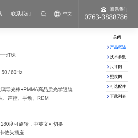
联系我们
讯
联系我们
中文
0763-3888786
产品概述
四合一灯珠
技术参数
尺寸图
50 / 60Hz
照度图
可选配件
0°，玻璃导光棒+PMMA高品质光学透镜
下载列表
主从、声控、手动、RDM
屏,180度可旋转，中英文可切换
卡侬头插座