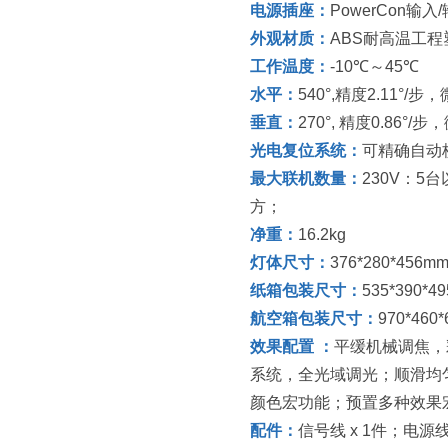
电源插座：
PowerCon输入
外观材质：
ABS耐高温工程
工作温度：
-10℃～45℃
水平：
540°,精度2.11°/步
垂直：
270°, 精度0.86°/
光电复位系统：
可精确自动
最大联机数量：
230V：5
方；
净重：
16.2kg
灯体尺寸：
376*280*456m
纸箱包装尺寸：
535*390
航空箱包装尺寸：
970*4
效果配置 ：
平缓机械调焦，
系统，全光域调光；顺滑均匀
颜色宏功能；预置多种效果
配件：
信号线 x 1件；电源线